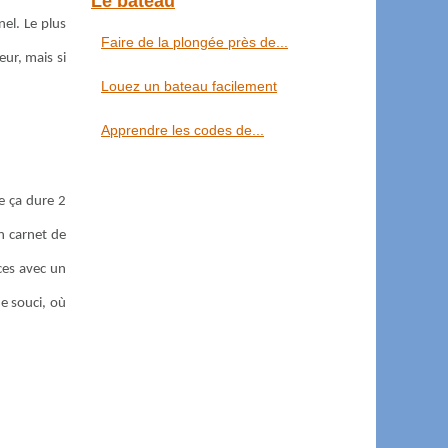
Le bateau
el. Le plus
Faire de la plongée près de...
ur, mais si
Louez un bateau facilement
Apprendre les codes de...
e ça dure 2
n carnet de
ces avec un
e souci, où