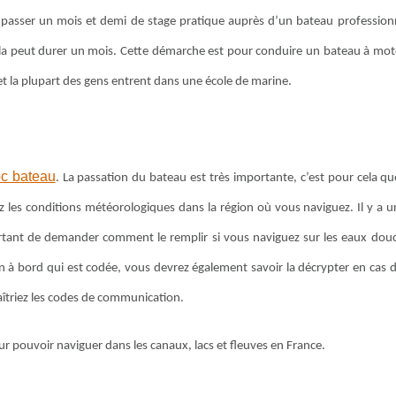
ez passer un mois et demi de stage pratique auprès d’un bateau professionn
 cela peut durer un mois. Cette démarche est pour conduire un bateau à mote
 et la plupart des gens entrent dans une école de marine.
oc bateau
. La passation du bateau est très importante, c’est pour cela qu
ez les conditions météorologiques dans la région où vous naviguez. Il y a u
portant de demander comment le remplir si vous naviguez sur les eaux dou
 à bord qui est codée, vous devrez également savoir la décrypter en cas d
aîtriez les codes de communication.
r pouvoir naviguer dans les canaux, lacs et fleuves en France.