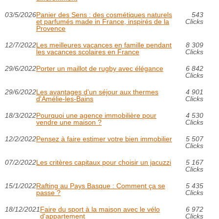
03/5/2026
Panier des Sens : des cosmétiques naturels
543
et parfumés made in France, inspirés de la
Clicks
Provence
12/7/2022
Les meilleures vacances en famille pendant
8 309
les vacances scolaires en France
Clicks
29/6/2022
Porter un maillot de rugby avec élégance
6 842
Clicks
29/6/2022
Les avantages d'un séjour aux thermes
4 901
d'Amélie-les-Bains
Clicks
18/3/2022
Pourquoi une agence immobilière pour
4 530
vendre une maison ?
Clicks
12/2/2022
Pensez à faire estimer votre bien immobilier
5 507
Clicks
07/2/2022
Les critères capitaux pour choisir un jacuzzi
5 167
Clicks
15/1/2022
Rafting au Pays Basque : Comment ça se
5 435
passe ?
Clicks
18/12/2021
Faire du sport à la maison avec le vélo
6 972
d'appartement
Clicks