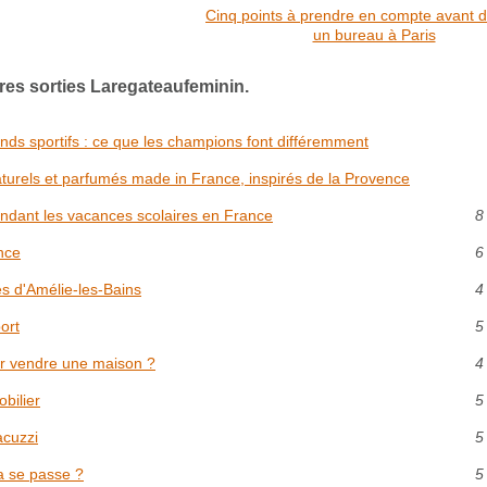
Cinq points à prendre en compte avant d
un bureau à Paris
res sorties Laregateaufeminin.
ands sportifs : ce que les champions font différemment
turels et parfumés made in France, inspirés de la Provence
endant les vacances scolaires en France
8
nce
6
s d'Amélie-les-Bains
4
ort
5
r vendre une maison ?
4
bilier
5
acuzzi
5
a se passe ?
5