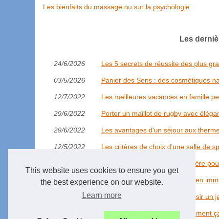
Les bienfaits du massage nu sur la psychologie
Les derniè
24/6/2026
Les 5 secrets de réussite des plus gr
03/5/2026
Panier des Sens : des cosmétiques na
12/7/2022
Les meilleures vacances en famille p
29/6/2022
Porter un maillot de rugby avec éléga
29/6/2022
Les avantages d'un séjour aux therme
12/5/2022
Les critères de choix d’une salle de sp
18/3/2022
Pourquoi une agence immobilière pou
This website uses cookies to ensure you get
12/2/2022
Pensez à faire estimer votre bien immo
the best experience on our website.
Learn more
07/2/2022
Les critères capitaux pour choisir un j
15/1/2022
Rafting au Pays Basque : Comment ç