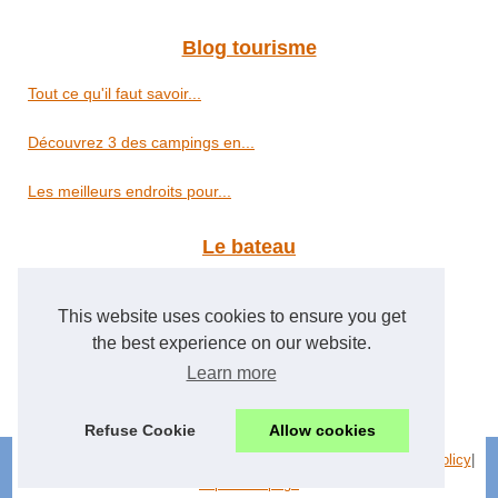
Blog tourisme
Tout ce qu'il faut savoir...
Découvrez 3 des campings en...
Les meilleurs endroits pour...
Le bateau
Faire de la plongée près de...
This website uses cookies to ensure you get
Louez un bateau facilement
the best experience on our website.
Learn more
Apprendre les codes de...
Refuse Cookie
Allow cookies
© 2026
Laregateaufeminin.fr
|
Schéma de nos articles
|
Cookies Policy
|
Top of the page