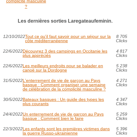
complicité masculine
?
Les dernières sorties Laregateaufeminin.
12/10/2022
Tout ce qu'il faut savoir pour un séjour sur la
8 705
côte méditerranéenne
Clicks
22/6/2022
Découvrez 3 des campings en Occitanie les
4 817
plus appréciés
Clicks
22/6/2022
Les meilleurs endroits pour se balader en
5 238
canoë sur la Dordogne
Clicks
31/5/2022
L'enterrement de vie de garçon au Pays
4 271
basque : Comment organiser une semaine
Clicks
de célébration de la complicité masculine ?
30/5/2022
Bateaux basques : Un guide des types les
4 347
plus courants
Clicks
24/4/2022
Un enterrement de vie de garçon au Pays
5 259
basque : Comment bien le faire
Clicks
22/3/2022
Les enfants sont les premières victimes dans
5 396
la guerre Russo-ukrainienne
Clicks