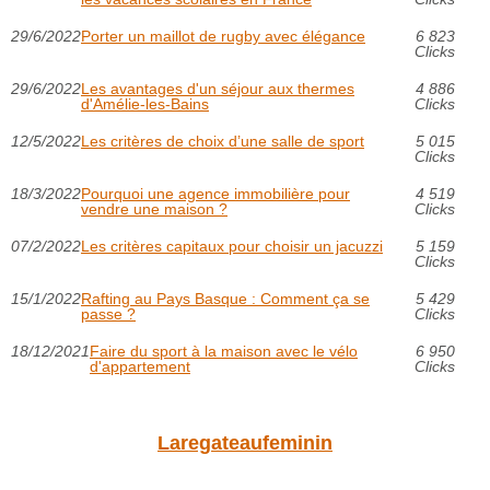
29/6/2022
Porter un maillot de rugby avec élégance
6 823
Clicks
29/6/2022
Les avantages d'un séjour aux thermes
4 886
d'Amélie-les-Bains
Clicks
12/5/2022
Les critères de choix d’une salle de sport
5 015
Clicks
18/3/2022
Pourquoi une agence immobilière pour
4 519
vendre une maison ?
Clicks
07/2/2022
Les critères capitaux pour choisir un jacuzzi
5 159
Clicks
15/1/2022
Rafting au Pays Basque : Comment ça se
5 429
passe ?
Clicks
18/12/2021
Faire du sport à la maison avec le vélo
6 950
d'appartement
Clicks
Laregateaufeminin